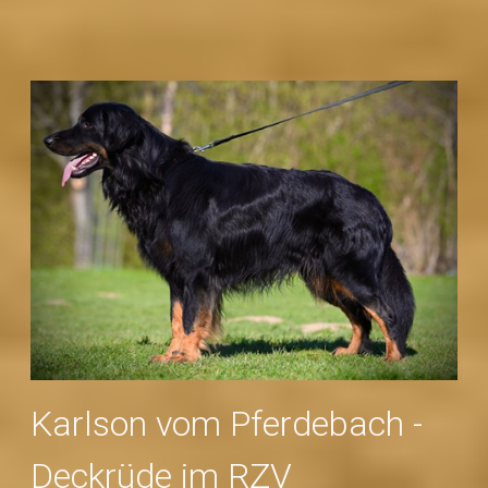
Karlson vom Pferdebach -
Deckrüde im RZV