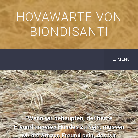
HOVAWARTE VON
BIONDISANTI
☰ MENÜ
"Wenn wir behaupten, der beste
Freund unseres Hundes zu sein, müssen
wir die Art von Freund sein, den wir