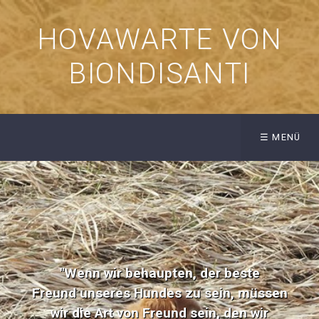
HOVAWARTE VON
BIONDISANTI
☰ MENÜ
"Wenn wir behaupten, der beste
Freund unseres Hundes zu sein, müssen
wir die Art von Freund sein, den wir