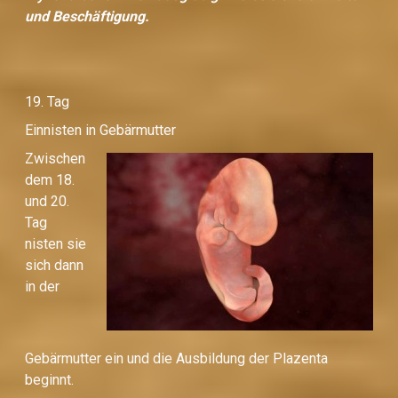
und Beschäftigung.
19. Tag
Einnisten in Gebärmutter
Zwischen
dem 18.
und 20.
Tag
nisten sie
sich dann
in der
Gebärmutter ein und die Ausbildung der Plazenta
beginnt.