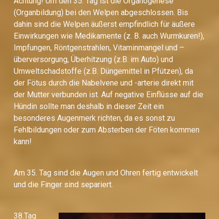
Achtung! Um den 35. Tag ist die Organogenese
(Organbildung) bei den Welpen abgeschlossen. Bis
dahin sind die Welpen äußerst empfindlich für äußere
Einwirkungen wie Medikamente (z. B. auch Wurmkuren!),
Impfungen, Röntgenstrahlen, Vitaminmangel und –
überversorgung, Überhitzung (z.B. im Auto) und
Umweltschadstoffe (z.B. Düngemittel in Pfützen), da
der Fötus durch die Nabelvene und -arterie direkt mit
der Mutter verbunden ist. Auf negative Einflüsse auf die
Hündin sollte man deshalb in dieser Zeit ein
besonderes Augenmerk richten, da es sonst zu
Fehlbildungen oder zum Absterben der Föten kommen
kann!
Am 35. Tag sind die Augen und Ohren fertig entwickelt
und die Finger sind separiert.
38.Tag