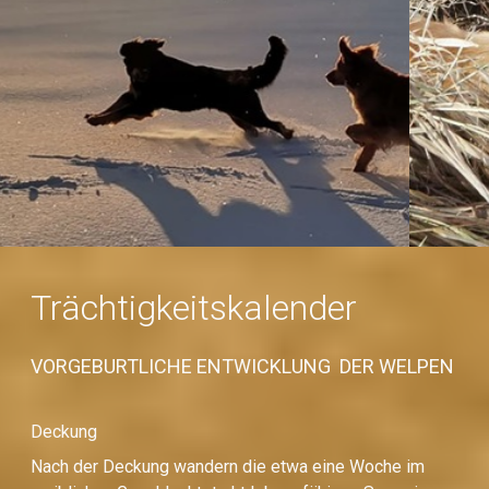
selbst gerne hätten."
Suzanne Clothier
Trächtigkeitskalender
VORGEBURTLICHE ENTWICKLUNG DER WELPEN
Deckung
Nach der Deckung wandern die etwa eine Woche im