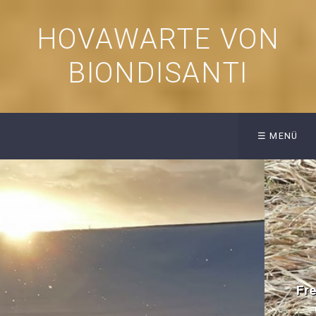
HOVAWARTE VON
BIONDISANTI
☰ MENÜ
"Wenn wir behaupten, der beste
Freund unseres Hundes zu sein, müssen
wir die Art von Freund sein, den wir