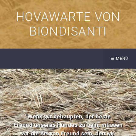
HOVAWARTE VON
BIONDISANTI
☰ MENÜ
"Wenn wir behaupten, der beste
Freund unseres Hundes zu sein, müssen
wir die Art von Freund sein, den wir